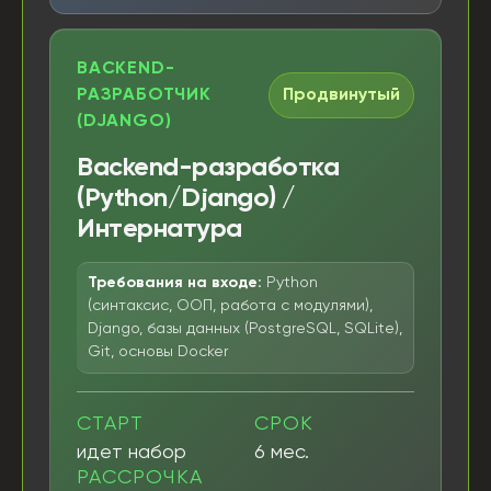
BACKEND-
РАЗРАБОТЧИК
Продвинутый
(DJANGO)
Backend-разработка
(Python/Django) /
Интернатура
Требования на входе:
Python
(синтаксис, ООП, работа с модулями),
Django, базы данных (PostgreSQL, SQLite),
Git, основы Docker
СТАРТ
СРОК
идет набор
6 мес.
РАССРОЧКА