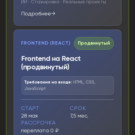
ИИ · Стажировка · Реальные проекты
Подробнее
FRONTEND (REACT)
Продвинутый
Frontend на React
(продвинутый)
Требования на входе:
HTML, CSS,
JavaScript
СТАРТ
СРОК
28 мая
7,5 мес.
РАССРОЧКА
переплата 0 ₽