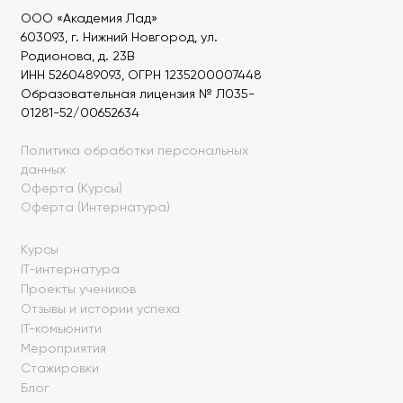
ООО «Академия Лад»
603093, г. Нижний Новгород, ул.
Родионова, д. 23В
ИНН 5260489093, ОГРН 1235200007448
Образовательная лицензия № Л035-
01281-52/00652634
Политика обработки персональных
данных
Оферта (Курсы)
Оферта (Интернатура)
Курсы
IT-интернатура
Проекты учеников
Отзывы и истории успеха
IT-комьюнити
Мероприятия
Стажировки
Блог